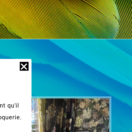
t qu'il
oquerie.