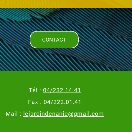
CONTACT
Tél :
04/232.14.41
Fax : 04/222.01.41
Mail :
lejardindenanie@gmail.com